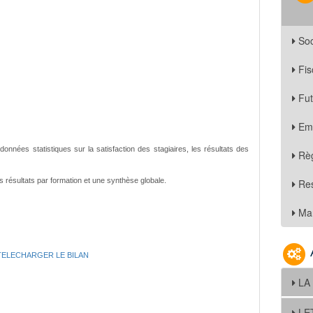
Soc
Fis
Fu
Em
onnées statistiques sur la satisfaction des stagiaires, les résultats des
Règ
résultats par formation et une synthèse globale.
Re
Mar
TELECHARGER LE BILAN
LA
LE