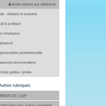
Accès réservé aux adhérents
ial - artisans et conjoints
cal & juridique
tur employeur
ployeurs
lementation professionnelle
ssources documentaires
chés publics / privés
Autres rubriques
 BREVE DE L'U2P
TTRE INFO DE LA BOULANGERIE