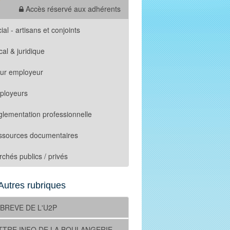
Accès réservé aux adhérents
ial - artisans et conjoints
cal & juridique
tur employeur
ployeurs
lementation professionnelle
ssources documentaires
chés publics / privés
Autres rubriques
 BREVE DE L'U2P
TTRE INFO DE LA BOULANGERIE