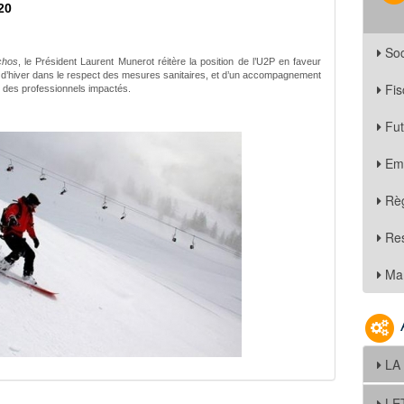
20
Soc
chos
, le Président Laurent Munerot réitère la position de l’U2P en faveur
s d’hiver dans le respect des mesures sanitaires, et d’un accompagnement
Fis
n des professionnels impactés.
Fu
Em
Règ
Re
Mar
LA
LE