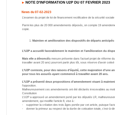
NOTE D'INFORMATION U2P DU 07 FEVRIER 2023
News du 07-02-2023
L’examen du projet de loi de financement rectificative de la sécurité socia
Parmi les plus de 20 000 amendements déposés, on compte 19 amendements
copie.
Maintien et amélioration des dispositifs de départs anticipés 
L’U2P a accueilli favorablement le maintien et l’amélioration du dispo
Mais elle a dénoncé
la mesure présente dans l’actuel projet de réforme d
travailler avant 20 ans) pourront partir plus tôt, sous réserve d’avoir cot
L’U2P conteste, pour des raisons d’équité, cette majoration d’une an
pour tous les assurés ayant commencé à travailler avant 20 ans.
L’U2P a présenté deux propositions d’amendement visant à maintenir
l’opposition.
Malheureusement ces amendements ont été déclarés irrecevables au motifde
Constitution
L’U2P a approuvé un amendement porté par les députés LR, malheureusement 
amendement, qui modifie l’article 8, vise à :
- supprimer la création des trois âges portée par cet article, puisque l’act
- donner la primeur au respect de la durée de cotisation totale, c’est-à-dir