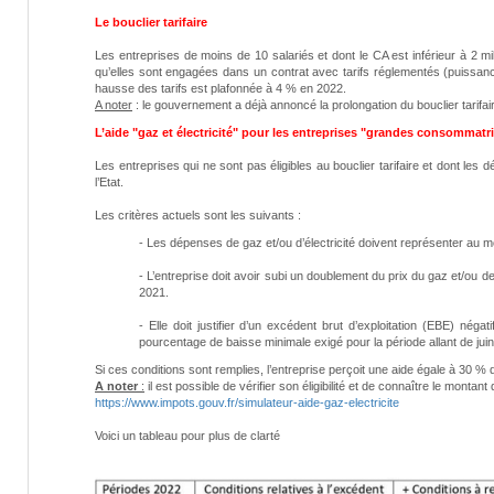
Le bouclier tarifaire
Les entreprises de moins de 10 salariés et dont le CA est inférieur à 2 mil
qu’elles sont engagées dans un contrat avec tarifs réglementés (puissance
hausse des tarifs est plafonnée à 4 % en 2022.
A noter
: le gouvernement a déjà annoncé la prolongation du bouclier tarif
L’aide "gaz et électricité" pour les entreprises "grandes consommatr
Les entreprises qui ne sont pas éligibles au bouclier tarifaire et dont les
l’Etat.
Les critères actuels sont les suivants :
- Les dépenses de gaz et/ou d’électricité doivent représenter au
- L’entreprise doit avoir subi un doublement du prix du gaz et/ou d
2021.
- Elle doit justifier d’un excédent brut d’exploitation (EBE) n
pourcentage de baisse minimale exigé pour la période allant de ju
Si ces conditions sont remplies, l’entreprise perçoit une aide égale à 30 % 
A noter
:
il est possible de vérifier son éligibilité et de connaître le montant 
https://www.impots.gouv.fr/simulateur-aide-gaz-electricite
Voici un tableau pour plus de clarté