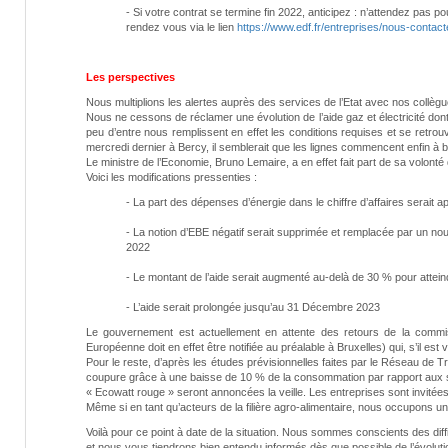
- Si votre contrat se termine fin 2022, anticipez : n’attendez pa
rendez vous via le lien
https://www.edf.fr/entreprises/nous-contact
Les perspectives
Nous multiplions les alertes auprès des services de l’Etat avec nos collègues
Nous ne cessons de réclamer une évolution de l’aide gaz et électricité don
peu d’entre nous remplissent en effet les conditions requises et se retrou
mercredi dernier à Bercy, il semblerait que les lignes commencent enfin à 
Le ministre de l’Economie, Bruno Lemaire, a en effet fait part de sa volonté de
Voici les modifications pressenties :
- La part des dépenses d’énergie dans le chiffre d’affaires serait 
- La notion d’EBE négatif serait supprimée et remplacée par un nouv
2022
- Le montant de l’aide serait augmenté au-delà de 30 % pour atte
- L’aide serait prolongée jusqu’au 31 Décembre 2023
Le gouvernement est actuellement en attente des retours de la commi
Européenne doit en effet être notifiée au préalable à Bruxelles) qui, s’il es
Pour le reste, d’après les études prévisionnelles faites par le Réseau de Tr
coupure grâce à une baisse de 10 % de la consommation par rapport aux seuil
« Ecowatt rouge » seront annoncées la veille. Les entreprises sont invitées 
Même si en tant qu’acteurs de la filière agro-alimentaire, nous occupons une
Voilà pour ce point à date de la situation. Nous sommes conscients des di
et nous vous tiendrons bien entendu informés dès que possible de l’évoluti