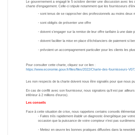
Le gouvernement a engagé le 5 octobre dernier une discussion avec les di
charte d’engagement. Celle-ci stipule notamment que les fournisseurs d’éne
- sont tenus de se rapprocher des professionnels au moins deux moi
- sont obligés de présenter une offre
- doivent s’engager sur la remise de leur offre tarifaire à une dat
- doivent faciliter la mise en place d’échéanciers de paiement si be
- prévoient un accompagnement particulier pour les clients les plu
Pour consulter cette charte, cliquez sur ce lien :
https://www.economie.gouv.fr/files/files/2022/Charte-des-fournisseurs-
Les non respects de la charte doivent nous être signalés pour que nous pu
En cas de conflit avec son fournisseur, nous signalons qu’il est par ailleurs
inférieur à 2 millions d’euros).
Les conseils
Face à cette situation de crise, nous rappelons certains conseils élémentai
- Faites très rapidement établir un diagnostic énergétique par votr
occasion que la puissance de votre compteur n’est pas surdimens
- Mettez en œuvre les bonnes pratiques diffusées dans la newslett