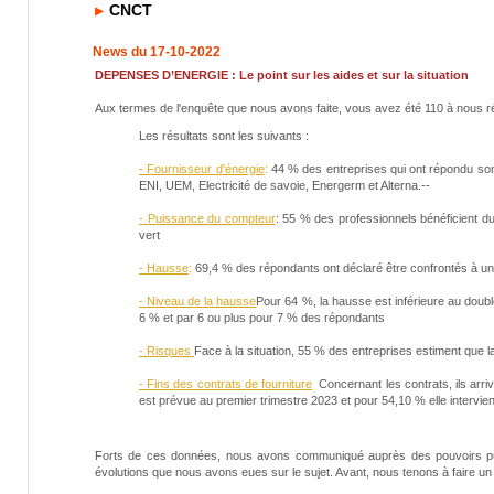
CNCT
News du 17-10-2022
DEPENSES D’ENERGIE : Le point sur les aides et sur la situation
Aux termes de l'enquête que nous avons faite, vous avez été 110 à nous r
Les résultats sont les suivants :
- Fournisseur d'énergie
:
44 % des entreprises qui ont répondu son
ENI, UEM, Electricité de savoie, Energerm et Alterna.--
- Puissance du compteur
: 55 % des professionnels bénéficient du 
vert
- Hausse
:
69,4 % des répondants ont déclaré être confrontés à une
- Niveau de la hausse
Pour 64 %, la hausse est inférieure au double
6 % et par 6 ou plus pour 7 % des répondants
- Risques
Face à la situation, 55 % des entreprises estiment que la
- Fins des contrats de fourniture
Concernant les contrats, ils arriv
est prévue au premier trimestre 2023 et pour 54,10 % elle intervien
Forts de ces données, nous avons communiqué auprès des pouvoirs publ
évolutions que nous avons eues sur le sujet. Avant, nous tenons à faire un 