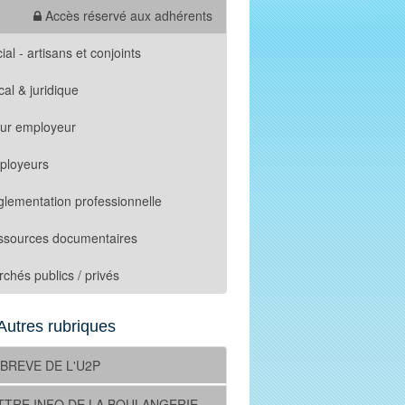
Accès réservé aux adhérents
ial - artisans et conjoints
cal & juridique
tur employeur
ployeurs
lementation professionnelle
ssources documentaires
chés publics / privés
Autres rubriques
 BREVE DE L'U2P
TTRE INFO DE LA BOULANGERIE