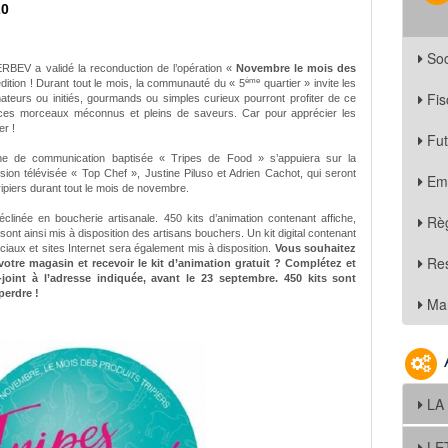
20
Soc
ERBEV a validé la reconduction de l’opération «
Novembre le mois des
ème
dition ! Durant tout le mois, la communauté du « 5
quartier » invite les
Fis
teurs ou initiés, gourmands ou simples curieux pourront profiter de ce
, ces morceaux méconnus et pleins de saveurs. Car pour apprécier les
er !
Fu
ne de communication baptisée « Tripes de Food » s’appuiera sur la
on télévisée « Top Chef », Justine Piluso et Adrien Cachot, qui seront
Em
piers durant tout le mois de novembre.
linée en boucherie artisanale. 450 kits d’animation contenant affiche,
Règ
 sont ainsi mis à disposition des artisans bouchers. Un kit digital contenant
ociaux et sites Internet sera également mis à disposition.
Vous souhaitez
Re
 votre magasin et recevoir le kit d’animation gratuit ? Complétez et
int à l’adresse indiquée, avant le 23 septembre. 450 kits sont
perdre !
Mar
LA
LE