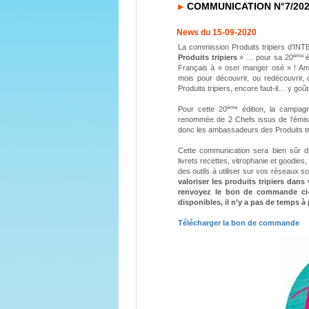
COMMUNICATION N°7/20
News du 15-09-2020
La commission Produits tripiers d’INT
ème
Produits tripiers
» … pour sa 20
é
Français à « oser manger osé » ! Ama
mois pour découvrir, ou redécouvrir
Produits tripiers, encore faut-il… y goût
ème
Pour cette 20
édition, la campag
renommée de 2 Chefs issus de l’émissi
donc les ambassadeurs des Produits tri
Cette communication sera bien sûr déc
livrets recettes, vitrophanie et goodies,
des outils à utiliser sur vos réseaux s
valoriser les produits tripiers dans
renvoyez le bon de commande ci-jo
disponibles, il n’y a pas de temps à 
Télécharger la bon de commande